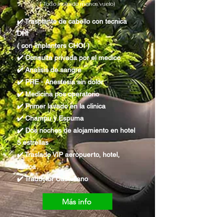
( Todo incluido menos vuelo)
✔️ Trasplante de cabello con tecnica
DHI
( con implanters CHOI )
✔️ Consulta privada por el medico
✔️ Analisis de sangre
✔️ PRE - Anestesia sin dolor
✔️ Medicina pos operatorio
✔️ Primer lavado en la clinica
✔️ Champu y Espuma
✔️ Dos noches de alojamiento en hotel
5 estrellas
✔️ Traslado VIP aeropuerto, hotel,
clínica
✔️ Traductor Castellano
Más info