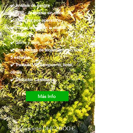
✔️
Análisis de sangre
✔️ PRE - Anestesia sin dolor
✔️ Medicina pos operatorio
✔️ Primer lavado en la clinica
✔️ Champú y Espuma
✔️ Gorro y cojín
✔️ Dos noches de alojamiento en hotel
5 estrellas
✔️ Traslado VIP aeropuerto, hotel,
clínica
✔️ Traductor Castellano
Más Info
Paquete DHI 2.600 €