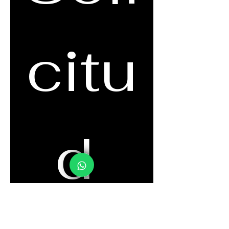
citu
d 